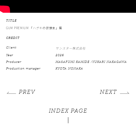
TITLE
GUM PREMIUM 「ハグキの救世主」篇
CREDIT
Client
サンスター株式会社
Year
2026
Producer
MASAFUMI KAMIDE /YUKARI NAKAGAWA
Production manager
KYOTA NONAKA
PREV
NEXT
INDEX PAGE