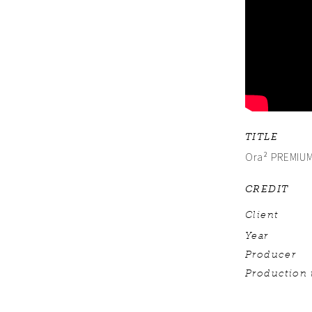
TITLE
Ora² PREM
CREDIT
Client
Year
Producer
Production