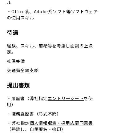
ル
・Office系、Adobe系ソフト等ソフトウェア
の使用スキル
待遇
経験、スキル、前給等を考慮し面談の上決
定。
社保完備
交通費全額支給
提出書類
・履歴書（弊社指定
エントリーシート
を使
用）
・職務経歴書（形式不問）
・弊社指定
個人情報収集・採用応募同意書
（熟読し、自筆署名・捺印）