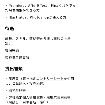
・Premiere、AfterEffect、FinalCutを使っ
た映像編集ができる方
・Illustrator、Photoshopが使える方
待遇
経験、スキル、前給等を考慮し面談の上決
定。
社保完備
交通費全額支給
提出書類
・履歴書（弊社指定
エントリーシート
を使用
し、自筆記入・写真添付）
・職務経歴書
・弊社指定
個人情報収集・採用応募同意書
（熟読し、自筆署名・捺印）