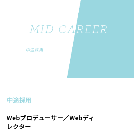
MID CAREER
MID CAREER
中途採用
中途採用
中途採用
Webプロデューサー／Webディ
レクター