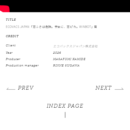
TITLE
ECOVACS JAPAN「窓ふきは危険。安全に、窓ピカ。WINBOT」篇
CREDIT
Client
エコバックスジャパン株式会社
Year
2026
Producer
MASAFUMI KAMIDE
Production manager
RINNE SUGAWA
PREV
NEXT
INDEX PAGE