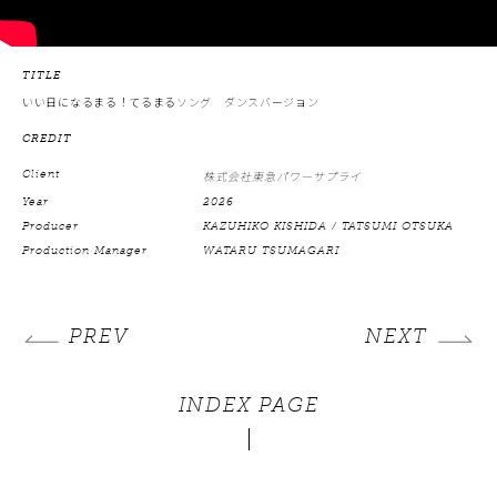
TITLE
いい日になるまる！てるまるソング ダンスバージョン
CREDIT
Client
株式会社東急パワーサプライ
Year
2026
Producer
KAZUHIKO KISHIDA / TATSUMI OTSUKA
Production Manager
WATARU TSUMAGARI
PREV
NEXT
INDEX PAGE