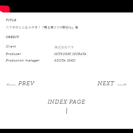
TITLE
スマホのことならゲオ！「売る買うSIM契約も」篇
CREDIT
Client
株式会社ゲオ
Producer
MITSUSHI MURATA
Production manager
SOUTA ISHII
PREV
NEXT
INDEX PAGE