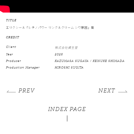
TITLE
エリクシール「レチノパワー リンクルクリーム シワ原因」篇
CREDIT
Client
株式会社資生堂
Year
2025
Producer
KAZUMASA SUGAYA / KEISUKE SHIMADA
Production Manager
HIROSHI SUGITA
PREV
NEXT
INDEX PAGE