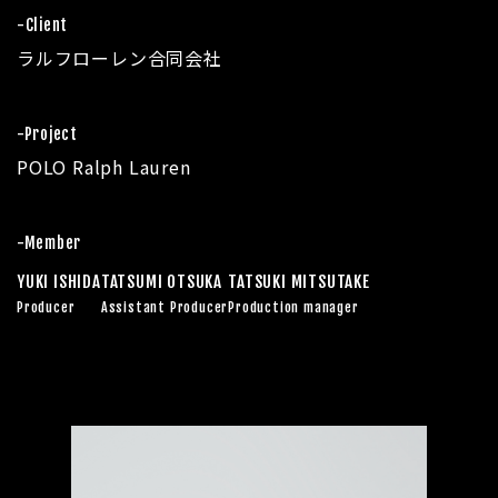
-Client
ラルフローレン合同会社
-Project
POLO Ralph Lauren
-Member
YUKI ISHIDA
TATSUMI OTSUKA
TATSUKI MITSUTAKE
Producer
Assistant Producer
Production manager